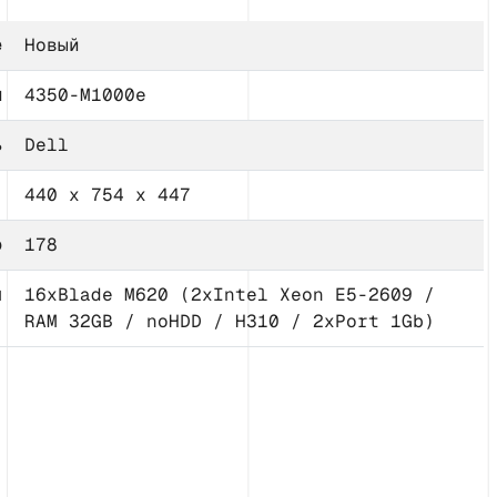
е
Новый
л
4350-M1000e
ь
Dell
)
440 x 754 x 447
о
178
й
16xBlade M620 (2xIntel Xeon E5-2609 /
RAM 32GB / noHDD / H310 / 2xPort 1Gb)