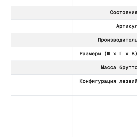
Состояни
Артику
Производител
Размеры (Ш х Г х В
Масса брутт
Конфигурация лезви