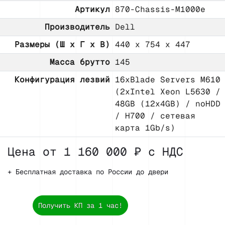
Артикул
870-Chassis-M1000e
Производитель
Dell
Размеры (Ш х Г х В)
440 x 754 x 447
Масса брутто
145
Конфигурация лезвий
16xBlade Servers M610
(2xIntel Xeon L5630 /
48GB (12x4GB) / noHDD
/ H700 / сетевая
карта 1Gb/s)
Цена от 1 160 000 ₽ с НДС
+ Бесплатная доставка по России до двери
Получить КП за 1 час!