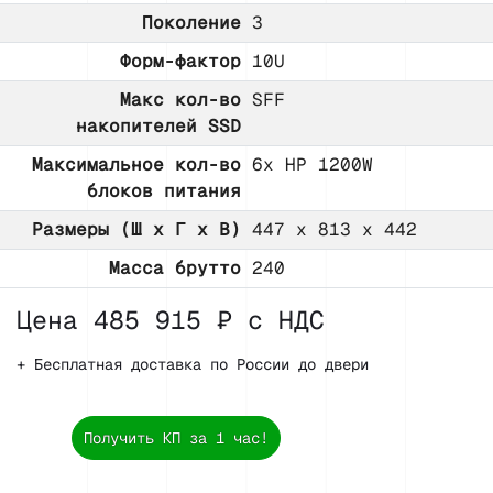
Поколение
3
Форм-фактор
10U
Макс кол-во
SFF
накопителей SSD
Максимальное кол-во
6x HP 1200W
блоков питания
Размеры (Ш х Г х В)
447 x 813 x 442
Масса брутто
240
Цена 485 915 ₽ с НДС
+ Бесплатная доставка по России до двери
Получить КП за 1 час!