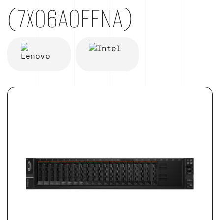
(7X06A0FFNA)