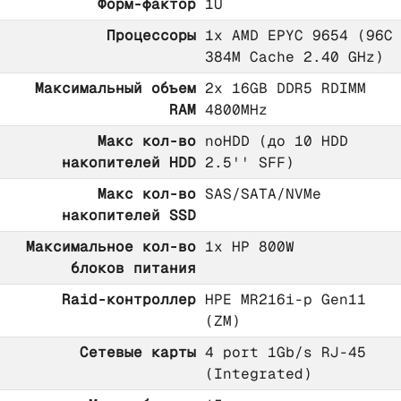
Форм-фактор
1U
Процессоры
1x AMD EPYC 9654 (96C
384M Cache 2.40 GHz)
Максимальный объем
2x 16GB DDR5 RDIMM
RAM
4800MHz
Макс кол-во
noHDD (до 10 HDD
накопителей HDD
2.5'' SFF)
Макс кол-во
SAS/SATA/NVMe
накопителей SSD
Максимальное кол-во
1x HP 800W
блоков питания
Raid-контроллер
HPE MR216i-p Gen11
(ZM)
Сетевые карты
4 port 1Gb/s RJ-45
(Integrated)