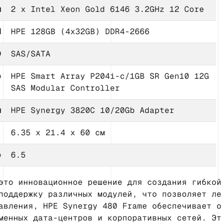
ы
2 x Intel Xeon Gold 6146 3.2GHz 12 Core
M
HPE 128GB (4x32GB) DDR4-2666
D
SAS/SATA
р
HPE Smart Array P204i-c/1GB SR Gen10 12G
SAS Modular Controller
ы
HPE Synergy 3820C 10/20Gb Adapter
)
6.35 x 21.4 x 60 см
о
6.5
это инновационное решение для создания гибкой
поддержку различных модулей, что позволяет ле
авления, HPE Synergy 480 Frame обеспечивает о
менных дата-центров и корпоративных сетей. Эт