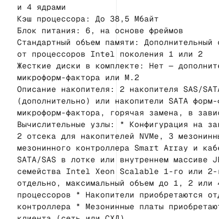
и 4 ядрами
Кэш процессора: До 38,5 Мбайт
Блок питания: 6, на основе фреймов
Стандартный объем памяти: Дополнительный 
от процессоров Intel поколения 1 или 2
Жесткие диски в комплекте: Нет — дополнит
микроформ-фактора или M.2
Описание накопителя: 2 накопителя SAS/SAT
(дополнительно) или накопители SATA форм-
микроформ-фактора, горячая замена, в зави
Вычислительные узлы: * Конфигурация на за
2 отсека для накопителей NVMe, 3 мезонинн
мезонинного контроллера Smart Array и каб
SATA/SAS в лотке или внутреннем массиве J
семейства Intel Xeon Scalable 1-го или 2-
отдельно, максимальный объем до 1, 2 или 
процессоров * Накопители приобретаются от
контроллера * Мезонинные платы приобретаю
клиента (сеть или СХД)