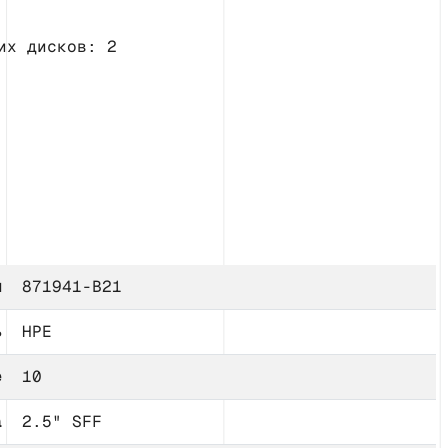
их дисков: 2
л
871941-B21
ь
HPE
е
10
а
2.5" SFF