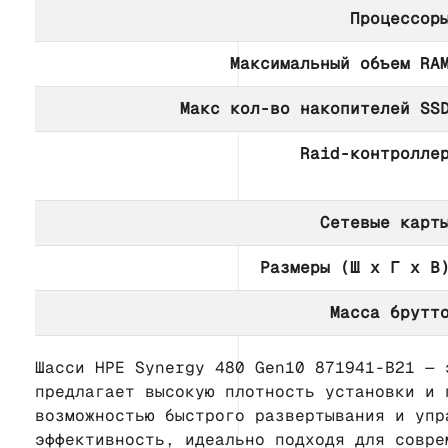
Процессор
Максимальный объем RA
Макс кол-во накопителей SS
Raid-контролле
Сетевые карт
Размеры (Ш х Г х В
Масса брутт
Шасси HPE Synergy 480 Gen10 871941-B21 — 
предлагает высокую плотность установки и 
возможностью быстрого развертывания и упр
эффективность, идеально подходя для совре