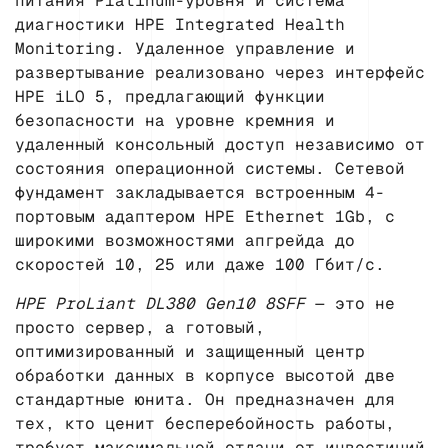
питания Platinum-уровня и система
диагностики HPE Integrated Health
Monitoring. Удаленное управление и
развертывание реализовано через интерфейс
HPE iLO 5, предлагающий функции
безопасности на уровне кремния и
удаленный консольный доступ независимо от
состояния операционной системы. Сетевой
фундамент закладывается встроенным 4-
портовым адаптером HPE Ethernet 1Gb, с
широкими возможностями апгрейда до
скоростей 10, 25 или даже 100 Гбит/с.
HPE ProLiant DL380 Gen10 8SFF
— это не
просто сервер, а готовый,
оптимизированный и защищенный центр
обработки данных в корпусе высотой две
стандартные юнита. Он предназначен для
тех, кто ценит бесперебойность работы,
требует максимальной отдачи от инвестиций