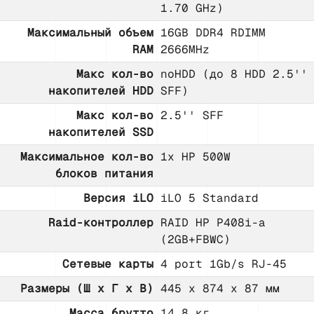
1.70 GHz)
Максимальный объем
16GB DDR4 RDIMM
RAM
2666MHz
Макс кол-во
noHDD (до 8 HDD 2.5''
накопителей HDD
SFF)
Макс кол-во
2.5'' SFF
накопителей SSD
Максимальное кол-во
1x HP 500W
блоков питания
Версия iLO
iLO 5 Standard
Raid-контроллер
RAID HP P408i-a
(2GB+FBWC)
Сетевые карты
4 port 1Gb/s RJ-45
Размеры (Ш х Г х В)
445 x 874 x 87 мм
Масса брутто
14.8 кг