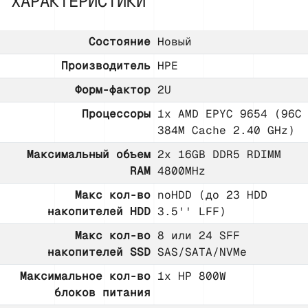
ХАРАКТЕРИСТИКИ
Состояние
Новый
Производитель
HPE
Форм-фактор
2U
Процессоры
1x AMD EPYC 9654 (96C
384M Cache 2.40 GHz)
Максимальный объем
2x 16GB DDR5 RDIMM
RAM
4800MHz
Макс кол-во
noHDD (до 23 HDD
накопителей HDD
3.5'' LFF)
Макс кол-во
8 или 24 SFF
накопителей SSD
SAS/SATA/NVMe
Максимальное кол-во
1x HP 800W
блоков питания